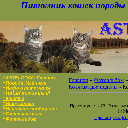
Питомник кошек породы 
* ASTELCOON Главная
Главная
»
Фотоальбом
* Порода Мейн-кун
Котятам две недели
» К
* Инфо о питомнике
* НАШИ питомцы !!!
* Котята
* Выпускники
Просмотров: 1423 | Размеры: 6
* Написать сообщение
14 Ма
* Гостевая книга
Просмотреть фот
* Фотоальбо
м