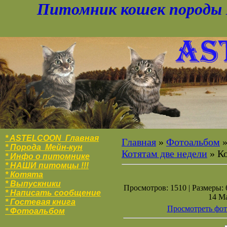
Питомник кошек породы 
* ASTELCOON Главная
Главная
»
Фотоальбом
* Порода Мейн-кун
Котятам две недели
» К
* Инфо о питомнике
* НАШИ питомцы !!!
* Котята
* Выпускники
Просмотров: 1510 | Размеры: 6
* Написать сообщение
14 Ма
* Гостевая книга
Просмотреть фот
* Фотоальбо
м