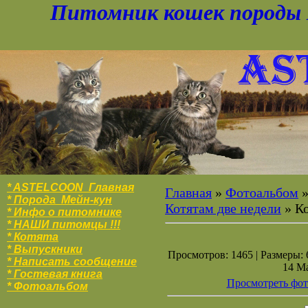
Питомник кошек породы 
* ASTELCOON Главная
Главная
»
Фотоальбом
* Порода Мейн-кун
Котятам две недели
» К
* Инфо о питомнике
* НАШИ питомцы !!!
* Котята
* Выпускники
Просмотров: 1465 | Размеры: 6
* Написать сообщение
14 Ма
* Гостевая книга
Просмотреть фот
* Фотоальбо
м