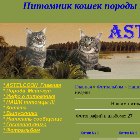
Питомник кошек породы 
* ASTELCOON Главная
Главная
»
Фотоальбом
»
Наши 
* Порода Мейн-кун
недели
* Инфо о питомнике
* НАШИ питомцы !!!
Нашим питом
* Котята
* Выпускники
Фотографий в альбоме:
27
* Написать сообщение
* Гостевая книга
* Фотоальбо
м
Котик № 1
Котик № 1