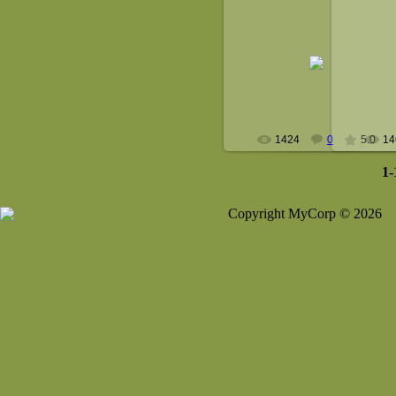
14 Мая 2008
astelcoon
1424
0
5.0
14
1-
Copyright MyCorp © 2026