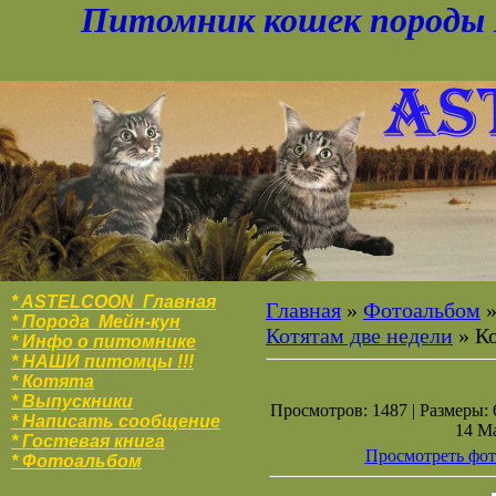
Питомник кошек породы 
* ASTELCOON Главная
Главная
»
Фотоальбом
* Порода Мейн-кун
Котятам две недели
» К
* Инфо о питомнике
* НАШИ питомцы !!!
* Котята
* Выпускники
Просмотров: 1487 | Размеры: 6
* Написать сообщение
14 Ма
* Гостевая книга
Просмотреть фот
* Фотоальбо
м