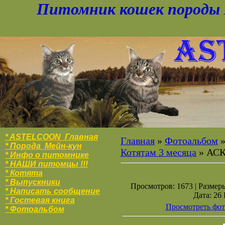
Питомник кошек породы 
* ASTELCOON Главная
Главная
»
Фотоальбом
* Порода Мейн-кун
Котятам 3 месяца
» АС
* Инфо о питомнике
* НАШИ питомцы !!!
* Котята
* Выпускники
Просмотров: 1673 | Размеры
* Написать сообщение
Дата: 26
* Гостевая книга
Просмотреть фот
* Фотоальбо
м