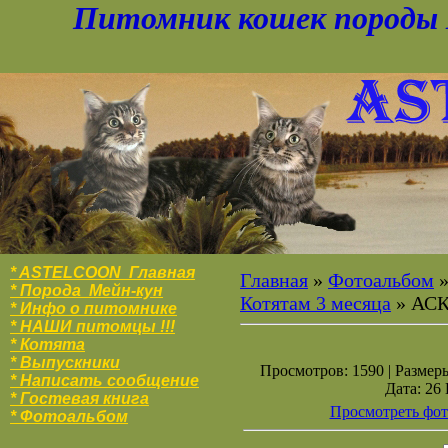
Питомник кошек породы 
* ASTELCOON Главная
Главная
»
Фотоальбом
* Порода Мейн-кун
Котятам 3 месяца
» АС
* Инфо о питомнике
* НАШИ питомцы !!!
* Котята
* Выпускники
Просмотров: 1590 | Размеры
* Написать сообщение
Дата: 26
* Гостевая книга
Просмотреть фот
* Фотоальбо
м