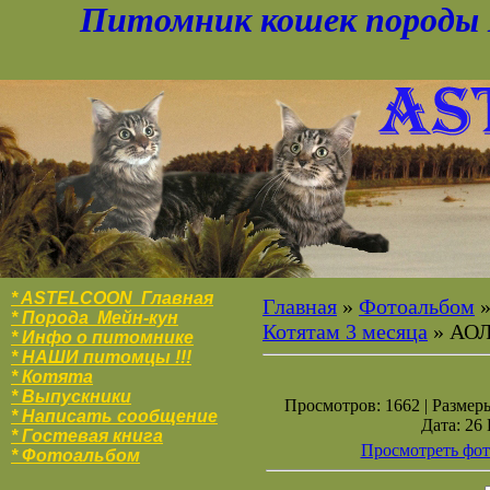
Питомник кошек породы 
* ASTELCOON Главная
Главная
»
Фотоальбом
* Порода Мейн-кун
Котятам 3 месяца
» АО
* Инфо о питомнике
* НАШИ питомцы !!!
* Котята
* Выпускники
Просмотров: 1662 | Размеры
* Написать сообщение
Дата: 26
* Гостевая книга
Просмотреть фот
* Фотоальбо
м