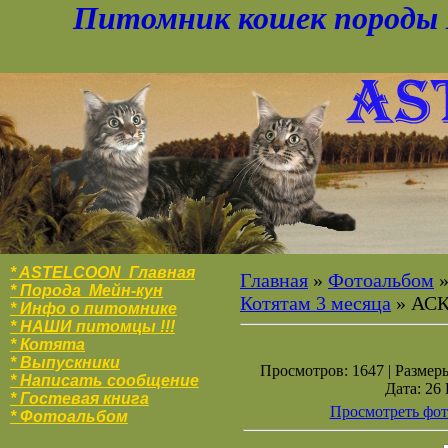
Питомник кошек породы 
* ASTELCOON Главная
Главная
»
Фотоальбом
* Порода Мейн-кун
Котятам 3 месяца
» АС
* Инфо о питомнике
* НАШИ питомцы !!!
* Котята
* Выпускники
Просмотров: 1647 | Размеры
* Написать сообщение
Дата: 26
* Гостевая книга
Просмотреть фот
* Фотоальбо
м