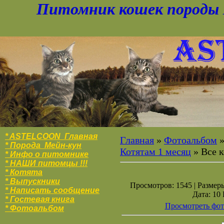
Питомник кошек породы 
* ASTELCOON Главная
Главная
»
Фотоальбом
* Порода Мейн-кун
Котятам 1 месяц
» Все 
* Инфо о питомнике
* НАШИ питомцы !!!
* Котята
* Выпускники
Просмотров: 1545 | Размеры
* Написать сообщение
Дата: 10
* Гостевая книга
Просмотреть фот
* Фотоальбо
м