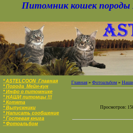
Питомник кошек породы 
* ASTELCOON Главная
Главная
»
Фотоальбом
»
Наши 
* Порода Мейн-кун
* Инфо о питомнике
* НАШИ питомцы !!!
* Котята
Просмотров: 158
* Выпускники
* Написать сообщение
* Гостевая книга
* Фотоальбо
м