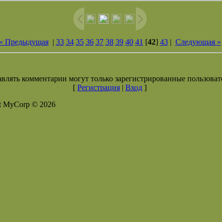
« Предыдущая
|
33
34
35
36
37
38
39
40
41
[
42
]
43
|
Следующая »
влять комментарии могут только зарегистрированные пользоват
[
Регистрация
|
Вход
]
t MyCorp © 2026