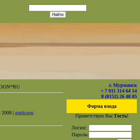
г. Мурманск
COON*RU
+ 7 911 314 64 14
8 (8152) 26 48 05
Форма входа
 2008 |
astelcoon
Приветствую Вас
Гость
!
Логин:
Пароль: