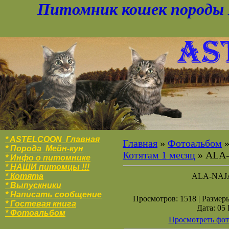
Питомник кошек породы 
* ASTELCOON Главная
Главная
»
Фотоальбом
* Порода Мейн-кун
Котятам 1 месяц
» ALA
* Инфо о питомнике
* НАШИ питомцы !!!
* Котята
ALA-NAJ
* Выпускники
* Написать сообщение
Просмотров: 1518 | Размеры
* Гостевая книга
Дата: 05
* Фотоальбо
м
Просмотреть фот