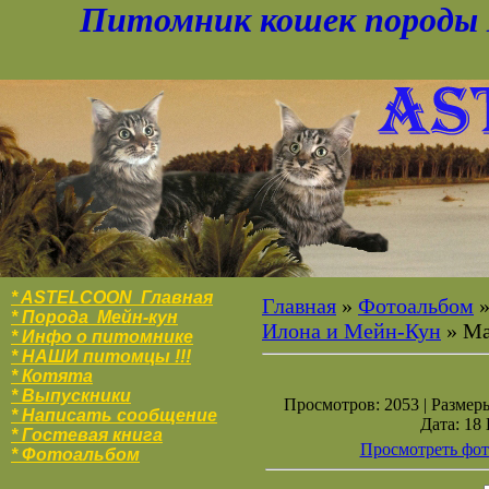
Питомник кошек породы 
* ASTELCOON Главная
Главная
»
Фотоальбом
* Порода Мейн-кун
Илона и Мейн-Кун
» Ма
* Инфо о питомнике
* НАШИ питомцы !!!
* Котята
* Выпускники
Просмотров: 2053 | Размеры
* Написать сообщение
Дата: 18
* Гостевая книга
Просмотреть фот
* Фотоальбо
м