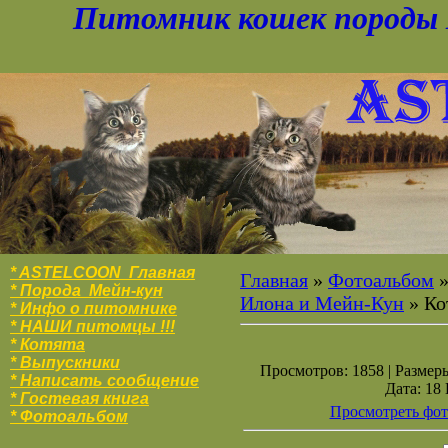
Питомник кошек породы 
* ASTELCOON Главная
Главная
»
Фотоальбом
* Порода Мейн-кун
Илона и Мейн-Кун
» Ко
* Инфо о питомнике
* НАШИ питомцы !!!
* Котята
* Выпускники
Просмотров: 1858 | Размеры
* Написать сообщение
Дата: 18
* Гостевая книга
Просмотреть фот
* Фотоальбо
м