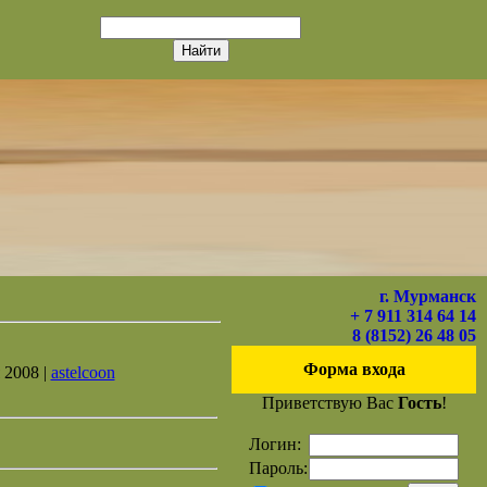
г. Мурманск
+ 7 911 314 64 14
8 (8152) 26 48 05
Форма входа
 2008 |
astelcoon
Приветствую Вас
Гость
!
Логин:
Пароль: