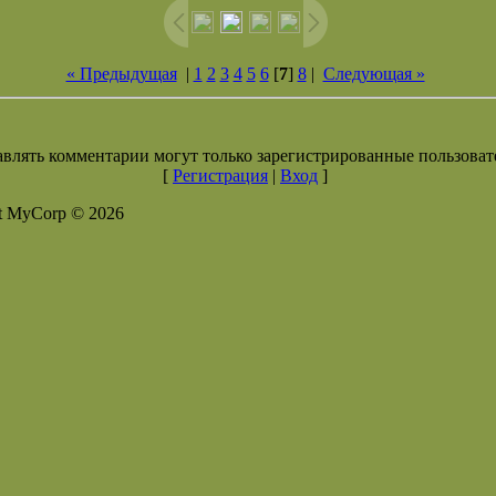
« Предыдущая
|
1
2
3
4
5
6
[
7
]
8
|
Следующая »
влять комментарии могут только зарегистрированные пользоват
[
Регистрация
|
Вход
]
t MyCorp © 2026