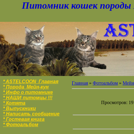
Питомник кошек породы 
* ASTELCOON Главная
Главная
»
Фотоальбом
»
Мейн
* Порода Мейн-кун
* Инфо о питомнике
* НАШИ питомцы !!!
Просмотров: 191
* Котята
* Выпускники
* Написать сообщение
* Гостевая книга
* Фотоальбо
м