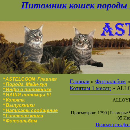
Питомник кошек породы 
* ASTELCOON Главная
Главная
»
Фотоальбом
* Порода Мейн-кун
Котятам 1 месяц
» ALL
* Инфо о питомнике
* НАШИ питомцы !!!
* Котята
ALLOY
* Выпускники
* Написать сообщение
Просмотров: 1790 | Размеры: 9
* Гостевая книга
05 Ию
* Фотоальбо
м
Просмотреть фот