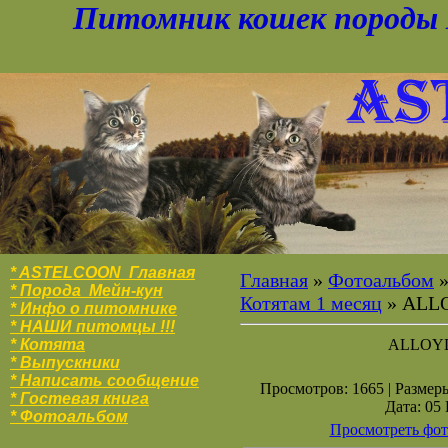
Питомник кошек породы 
* ASTELCOON Главная
Главная
»
Фотоальбом
* Порода Мейн-кун
Котятам 1 месяц
» ALL
* Инфо о питомнике
* НАШИ питомцы !!!
* Котята
ALLOY
* Выпускники
* Написать сообщение
Просмотров: 1665 | Размеры
* Гостевая книга
Дата: 05
* Фотоальбо
м
Просмотреть фот