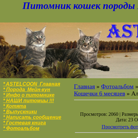
Питомник кошек породы 
* ASTELCOON Главная
Главная
»
Фотоальбом
* Порода Мейн-кун
Кошечки 6 месяцев
» Ал
* Инфо о питомнике
* НАШИ питомцы !!!
* Котята
* Выпускники
Просмотров: 2060 | Размеры
* Написать сообщение
Дата: 23 О
* Гостевая книга
Просмотреть фот
* Фотоальбо
м