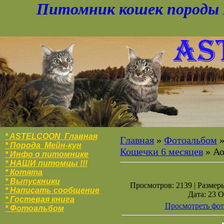
Питомник кошек породы 
* ASTELCOON Главная
Главная
»
Фотоальбом
* Порода Мейн-кун
Кошечки 6 месяцев
» Ао
* Инфо о питомнике
* НАШИ питомцы !!!
* Котята
* Выпускники
Просмотров: 2139 | Размеры
* Написать сообщение
Дата: 23 О
* Гостевая книга
Просмотреть фот
* Фотоальбо
м