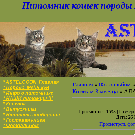
Питомник кошек породы 
* ASTELCOON Главная
Главная
»
Фотоальбом
* Порода Мейн-кун
Котятам 3 месяца
» АЛ
* Инфо о питомнике
* НАШИ питомцы !!!
* Котята
* Выпускники
Просмотров: 1598 | Размеры
* Написать сообщение
Дата: 26
* Гостевая книга
Просмотреть фот
* Фотоальбо
м