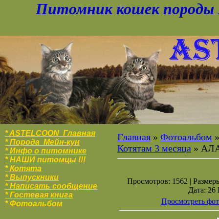
Питомник кошек породы 
* ASTELCOON Главная
Главная
»
Фотоальбом
* Порода Мейн-кун
Котятам 3 месяца
» АЛ
* Инфо о питомнике
* НАШИ питомцы !!!
* Котята
* Выпускники
Просмотров: 1562 | Размеры
* Написать сообщение
Дата: 26
* Гостевая книга
Просмотреть фот
* Фотоальбо
м