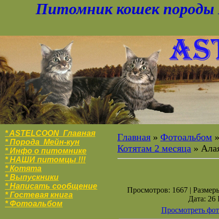
Питомник кошек породы 
* ASTELCOON Главная
Главная
»
Фотоальбом
* Порода Мейн-кун
Котятам 2 месяца
» Ала
* Инфо о питомнике
* НАШИ питомцы !!!
* Котята
* Выпускники
* Написать сообщение
Просмотров: 1667 | Размеры
* Гостевая книга
Дата: 26
* Фотоальбо
м
Просмотреть фот