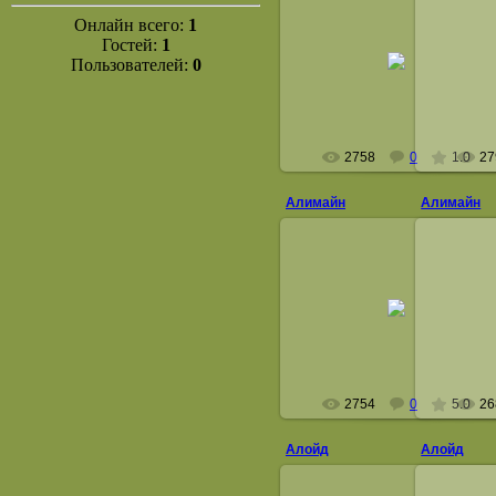
Онлайн всего:
1
26 Июня 2008
2
Гостей:
1
Пользователей:
0
Алимайн
astelcoon
2758
0
1.0
27
Алимайн
Алимайн
26 Июня 2008
2
Алимайн
astelcoon
2754
0
5.0
26
Алойд
Алойд