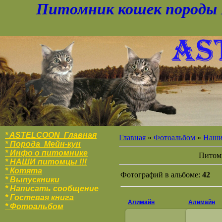
Питомник кошек породы 
* ASTELCOON Главная
Главная
»
Фотоальбом
»
Наши 
* Порода Мейн-кун
* Инфо о питомнике
Пито
* НАШИ питомцы !!!
* Котята
Фотографий в альбоме:
42
* Выпускники
* Написать сообщение
* Гостевая книга
Алимайн
Алимайн
* Фотоальбо
м