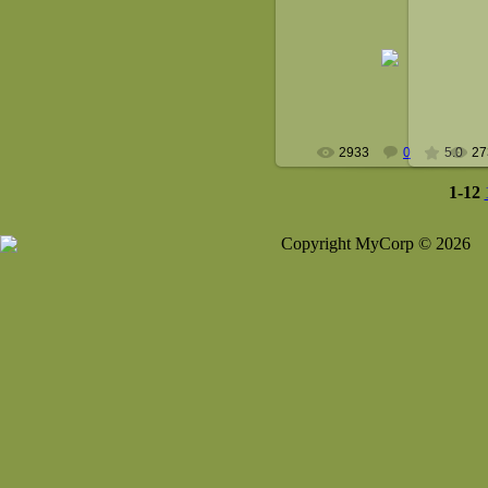
26 Июня 2008
2
Алойд
astelcoon
2933
0
5.0
27
1-12
Copyright MyCorp © 2026