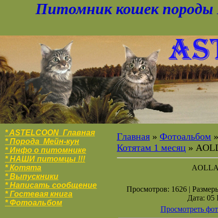
Питомник кошек породы 
* ASTELCOON Главная
Главная
»
Фотоальбом
* Порода Мейн-кун
Котятам 1 месяц
» AOL
* Инфо о питомнике
* НАШИ питомцы !!!
* Котята
AOLLA
* Выпускники
* Написать сообщение
Просмотров: 1626 | Размеры
* Гостевая книга
Дата: 05
* Фотоальбо
м
Просмотреть фот