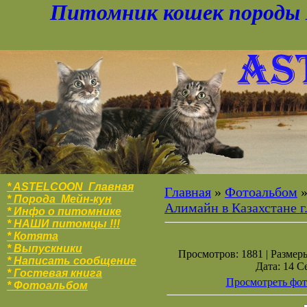
Питомник кошек породы 
* ASTELCOON Главная
Главная
»
Фотоальбом
* Порода Мейн-кун
Алимайн в Казахстане 
* Инфо о питомнике
* НАШИ питомцы !!!
* Котята
* Выпускники
Просмотров: 1881 | Размеры
* Написать сообщение
Дата: 14 С
* Гостевая книга
Просмотреть фот
* Фотоальбо
м