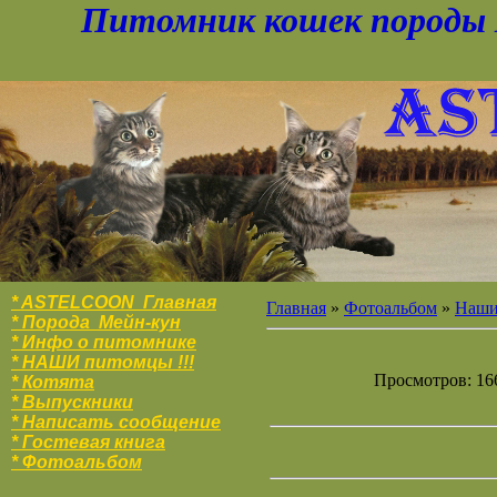
Питомник кошек породы 
* ASTELCOON Главная
Главная
»
Фотоальбом
»
Наши 
* Порода Мейн-кун
* Инфо о питомнике
* НАШИ питомцы !!!
Просмотров: 166
* Котята
* Выпускники
* Написать сообщение
* Гостевая книга
* Фотоальбо
м