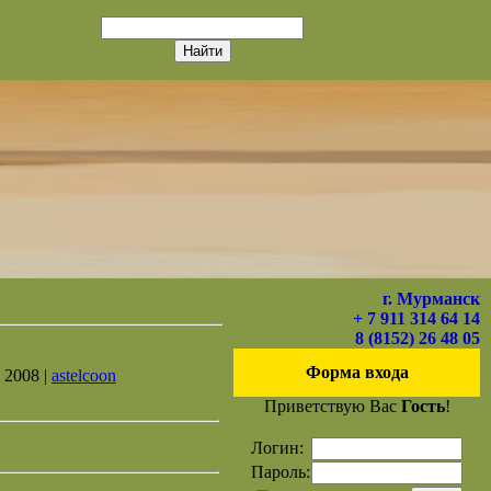
г. Мурманск
+ 7 911 314 64 14
8 (8152) 26 48 05
Форма входа
 2008 |
astelcoon
Приветствую Вас
Гость
!
Логин:
Пароль: