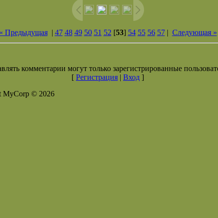
« Предыдущая
|
47
48
49
50
51
52
[
53
]
54
55
56
57
|
Следующая »
влять комментарии могут только зарегистрированные пользоват
[
Регистрация
|
Вход
]
t MyCorp © 2026