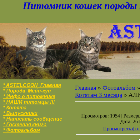
Питомник кошек породы 
* ASTELCOON Главная
Главная
»
Фотоальбом
* Порода Мейн-кун
Котятам 3 месяца
» АЛ
* Инфо о питомнике
* НАШИ питомцы !!!
* Котята
* Выпускники
Просмотров: 1954 | Размеры
* Написать сообщение
Дата: 26
* Гостевая книга
Просмотреть фот
* Фотоальбо
м