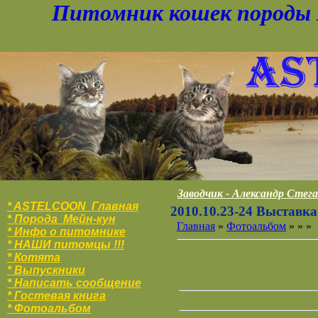
Питомник кошек породы 
Заводчик - Александр Стег
* ASTELCOON Главная
2010.10.23-24 Выстав
* Порода Мейн-кун
Главная
»
Фотоальбом
»
»
»
* Инфо о питомнике
* НАШИ питомцы !!!
* Котята
* Выпускники
* Написать сообщение
* Гостевая книга
* Фотоальбо
м