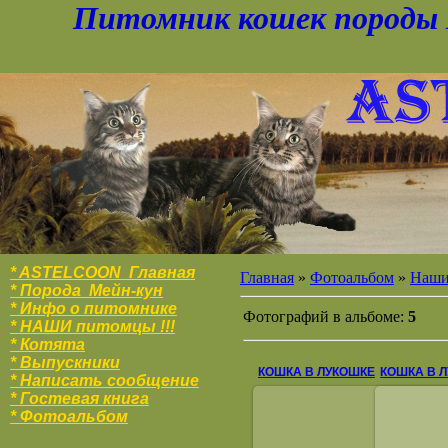
Питомник кошек породы 
* ASTELCOON Главная
Главная
»
Фотоальбом
»
Наши 
* Порода Мейн-кун
* Инфо о питомнике
Фотографий в альбоме:
5
* НАШИ питомцы !!!
* Котята
* Выпускники
КОШКА В ЛУКОШКЕ
КОШКА В 
* Написать сообщение
* Гостевая книга
* Фотоальбо
м