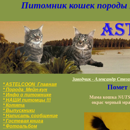
Питомник кошек породы 
Заводчик - Александр Стег
* ASTELCOON Главная
Помет 
* Порода Мейн-кун
* Инфо о питомнике
Мама кошка
NUTS
* НАШИ питомцы !!!
окрас черный мра
* Котята
* Выпускники
* Написать сообщение
* Гостевая книга
* Фотоальбо
м