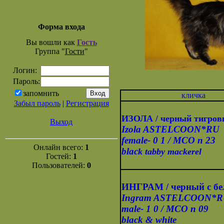
Форма входа
Вы вошли как
Гость
Группа "
Гости
"
Логин:
Пароль:
запомнить
кличка
Забыл пароль
|
Регистрация
ИЗОЛА / черный тигро
Выход
Izola ASTELCOON*RU
female- 0 1 / MCO n 23
Онлайн всего:
1
blac
k
tabby mackerel
Гостей:
1
Пользователей:
0
ИНГРАМ / черный с б
Ingram ASTELCOON*
male- 1 0 / MCO n 09
black & white