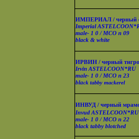
ИМПЕРИАЛ / черный 
Imperial ASTELCOON*
male- 1 0 / MCO n 09
black & white
ИРВИН / черный тигр
Irvin ASTELCOON*RU
male- 1 0 / MCO n 23
bla
ck
tabby mackerel
ИНВУД / черный мрам
Invud ASTELCOON*RU
male- 1 0 / MCO n 22
black tabby blotched