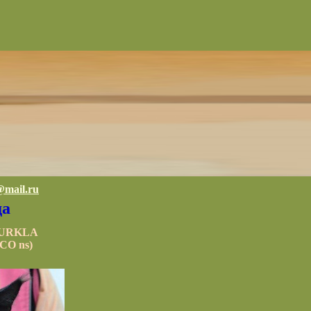
@mail.ru
да
MURKLA
CO ns)