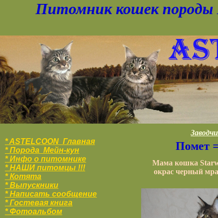
Питомник кошек породы 
Заводчи
* ASTELCOON Главная
Помет 
* Порода Мейн-кун
* Инфо о питомнике
Мама кошка Starw
* НАШИ питомцы !!!
окрас черный мра
* Котята
* Выпускники
* Написать сообщение
* Гостевая книга
* Фотоальбо
м