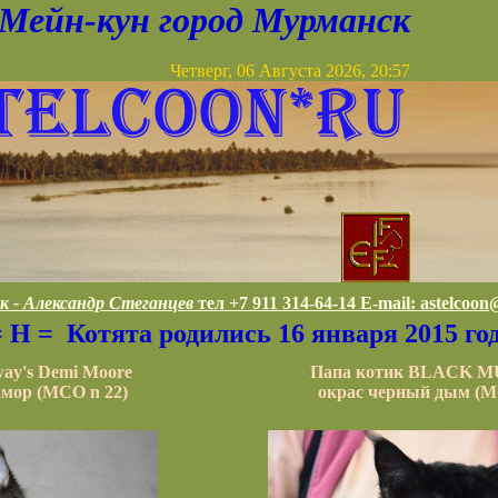
Мейн-кун город Мурманск
Четверг, 06 Августа 2026, 20:57
к - Александр Стеганцев
тел +7 911 314-64-14 E-mail:
astelcoon
= H =
Котята родились 16 января 2015 го
ay's Demi Moore
Папа котик BLACK 
мор (MCO n 22)
окрас черный дым (M