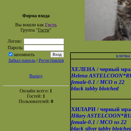
Форма входа
Вы вошли как
Гость
Группа "
Гости
"
Логин:
Пароль:
запомнить
кличка
Забыл пароль
|
Регистрация
ХЕЛЕНА / черный мр
Helena ASTELCOON*R
Выход
female-0.1
/ MCO n 22
black tabby blotched
Онлайн всего:
1
Гостей:
1
Пользователей:
0
ХИЛАРИ / черный мрам
Hilary ASTELCOON*R
female-0.1
/ MCO ns 22
black silver tabby blotche