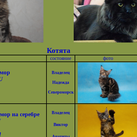
Котята
состояние
фото
амор
Владелец
U
Надежда
Североморск
Владелец
ор на серебре
U
Виктор
d
Апатиты