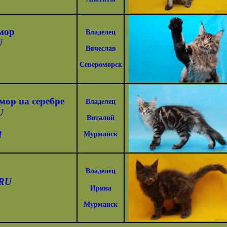
мор
Владелец
U
Вячеслав
Североморск
ор на серебре
Владелец
U
Виталий
d
Мурманск
Владелец
RU
Ирина
Мурманск