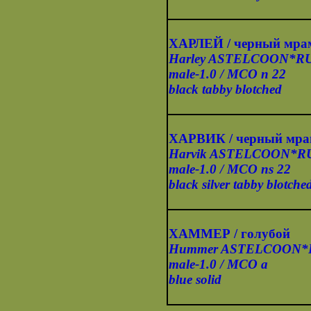
ХАРЛЕЙ / черный мра
Harley ASTELCOON*R
male-1.0 / MCO n 22
black tabby blotched
ХАРВИК / черный мрам
Harvik ASTELCOON*R
male-1.0 / MCO ns 22
black silver tabby blotche
ХАММЕР / голубой
Hummer ASTELCOON*
male-1.0 / MCO а
blue solid