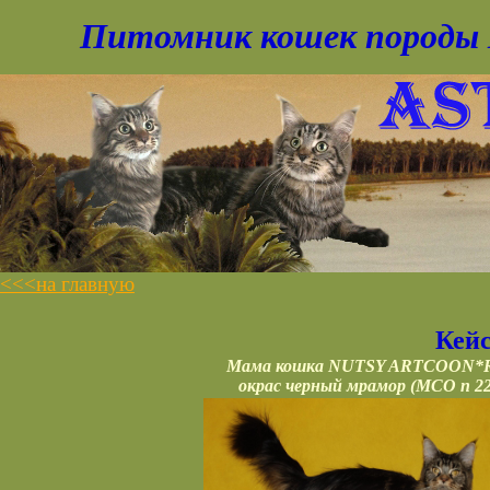
Питомник кошек породы 
<<<
на главную
Кейс
Мама кошка NUTSY ARTCOON*
окрас черный мрамор (MCO n 22