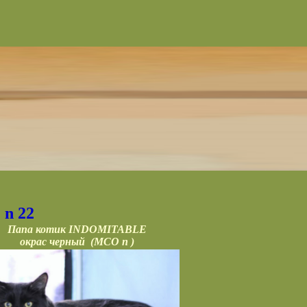
 n 22
Папа котик INDOMITABLE
окрас черный (MCO n )